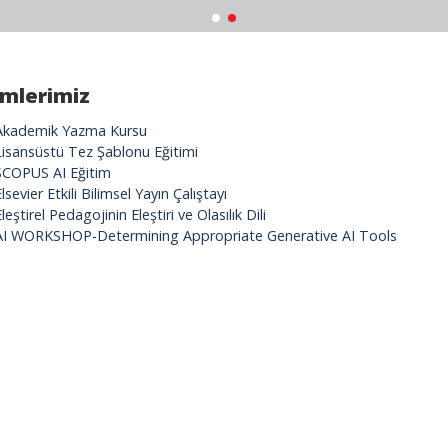
imlerimiz
Akademik Yazma Kursu
Lisansüstü Tez Şablonu Eğitimi
SCOPUS AI Eğitim
lsevier Etkili Bilimsel Yayın Çalıştayı
leştirel Pedagojinin Eleştiri ve Olasılık Dili
AI WORKSHOP-Determining Appropriate Generative AI Tools